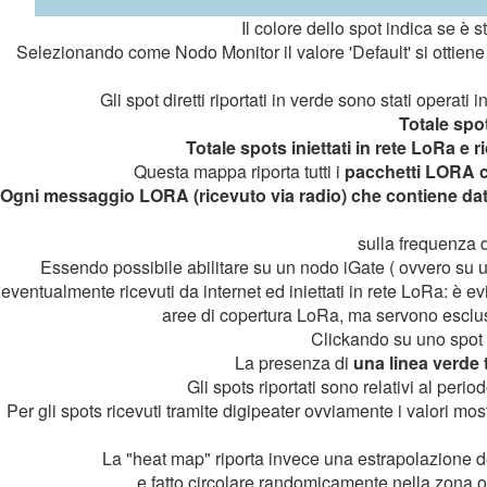
Il colore dello spot indica se è s
Selezionando come Nodo Monitor il valore 'Default' si ottiene u
Gli spot diretti riportati in verde sono stati operati i
Totale spot
Totale spots iniettati in rete LoRa e 
Questa mappa riporta tutti i
pacchetti LORA c
Ogni messaggio LORA (ricevuto via radio) che contiene dat
sulla frequenza d
Essendo possibile abilitare su un nodo iGate ( ovvero su 
eventualmente ricevuti da internet ed iniettati in rete LoRa: è e
aree di copertura LoRa, ma servono esclusi
Clickando su uno spot s
La presenza di
una linea verde 
Gli spots riportati sono relativi al per
Per gli spots ricevuti tramite digipeater ovviamente i valori most
La "heat map" riporta invece una estrapolazione dei
e fatto circolare randomicamente nella zona o