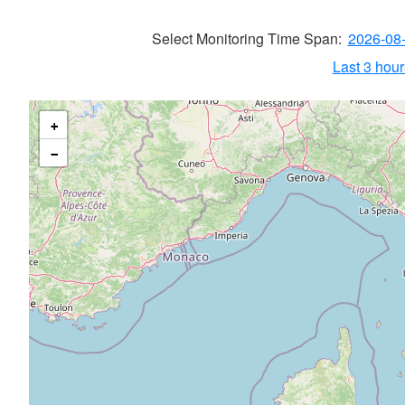
Select Monitoring Time Span:
2026-08
Last 3 hours
+
−