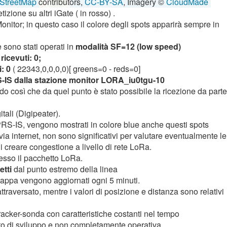
StreetMap
contributors,
CC-BY-SA
, Imagery ©
CloudMade
izione su altri iGate ( in rosso) .
Monitor; in questo caso il colore degli spots apparirà sempre in
 sono stati operati in
modalità SF=12 (low speed)
ricevuti: 0;
: 0
( 22343,0,0,0,0)[ greens=0 - reds=0]
S-IS dalla stazione monitor LORA_iu0tgu-10
o così che da quel punto è stato possibile la ricezione da parte
tali (Digipeater).
PRS-IS, vengono mostrati in colore blue anche questi spots
via internet, non sono significativi per valutare eventualmente le
 creare congestione a livello di rete LoRa.
messo il pacchetto LoRa.
etti
dal punto estremo della linea
a mappa vengono aggiornati ogni 5 minuti.
attraversato, mentre i valori di posizione e distanza sono relativi
tracker-sonda con caratteristiche costanti nel tempo
tto di sviluppo e non completamente operativa.