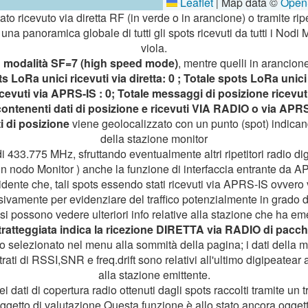
Leaflet
Map data ©
Open
|
tato ricevuto via diretta RF (in verde o in arancione) o tramite ripet
na panoramica globale di tutti gli spots ricevuti da tutti i Nodi 
viola.
n
modalità SF=7 (high speed mode)
, mentre quelli in arancione
s LoRa unici ricevuti via diretta: 0 ; Totale spots LoRa unici 
ricevuti via APRS-IS : 0; Totale messaggi di posizione ricevuti
ontenenti dati di posizione e ricevuti VIA RADIO o via APR
i di posizione
viene geolocalizzato con un punto (spot) indicand
della stazione monitor
i 433.775 MHz, sfruttando eventualmente altri ripetitori radio digi
un nodo Monitor ) anche la funzione di interfaccia entrante da A
vidente che, tali spots essendo stati ricevuti via APRS-IS ovvero 
vamente per evidenziare del traffico potenzialmente in grado di
i possono vedere ulteriori info relative alla stazione che ha e
tratteggiata indica la ricezione DIRETTA via RADIO di pacch
iodo selezionato nel menu alla sommità della pagina; i dati dell
rati di RSSI,SNR e freq.drift sono relativi all'ultimo digipeatear 
alla stazione emittente.
 dati di copertura radio ottenuti dagli spots raccolti tramite un 
ggetto di valutazione.Questa funzione è allo stato ancora ogge