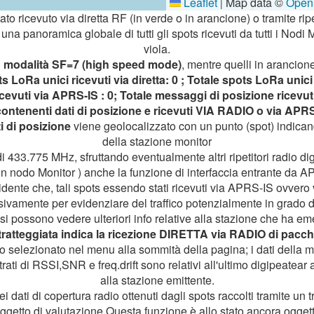
Leaflet
Map data ©
Open
|
tato ricevuto via diretta RF (in verde o in arancione) o tramite ripet
na panoramica globale di tutti gli spots ricevuti da tutti i Nodi 
viola.
n
modalità SF=7 (high speed mode)
, mentre quelli in arancione
s LoRa unici ricevuti via diretta: 0 ; Totale spots LoRa unici 
ricevuti via APRS-IS : 0; Totale messaggi di posizione ricevuti
ontenenti dati di posizione e ricevuti VIA RADIO o via APR
i di posizione
viene geolocalizzato con un punto (spot) indicand
della stazione monitor
i 433.775 MHz, sfruttando eventualmente altri ripetitori radio digi
un nodo Monitor ) anche la funzione di interfaccia entrante da A
vidente che, tali spots essendo stati ricevuti via APRS-IS ovvero 
vamente per evidenziare del traffico potenzialmente in grado di
i possono vedere ulteriori info relative alla stazione che ha e
tratteggiata indica la ricezione DIRETTA via RADIO di pacch
iodo selezionato nel menu alla sommità della pagina; i dati dell
rati di RSSI,SNR e freq.drift sono relativi all'ultimo digipeatear 
alla stazione emittente.
 dati di copertura radio ottenuti dagli spots raccolti tramite un 
ggetto di valutazione.Questa funzione è allo stato ancora ogge