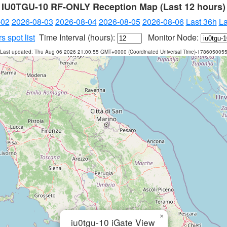
IU0TGU-10 RF-ONLY Reception Map (Last 12 hours)
-02
2026-08-03
2026-08-04
2026-08-05
2026-08-06
Last 36h
La
s spot list
Time Interval (hours):
Monitor Node:
Last updated: Thu Aug 06 2026 21:00:55 GMT+0000 (Coordinated Universal Time)-178605005
×
iu0tgu-10 iGate View