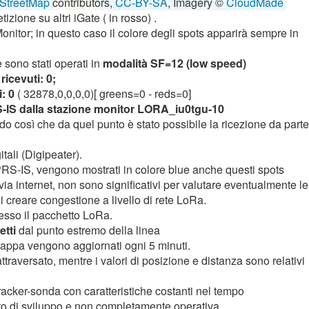
StreetMap
contributors,
CC-BY-SA
, Imagery ©
CloudMade
izione su altri iGate ( in rosso) .
Monitor; in questo caso il colore degli spots apparirà sempre in
 sono stati operati in
modalità SF=12 (low speed)
ricevuti: 0;
: 0
( 32878,0,0,0,0)[ greens=0 - reds=0]
S-IS dalla stazione monitor LORA_iu0tgu-10
o così che da quel punto è stato possibile la ricezione da parte
tali (Digipeater).
PRS-IS, vengono mostrati in colore blue anche questi spots
via internet, non sono significativi per valutare eventualmente le
 creare congestione a livello di rete LoRa.
messo il pacchetto LoRa.
etti
dal punto estremo della linea
a mappa vengono aggiornati ogni 5 minuti.
attraversato, mentre i valori di posizione e distanza sono relativi
tracker-sonda con caratteristiche costanti nel tempo
tto di sviluppo e non completamente operativa.