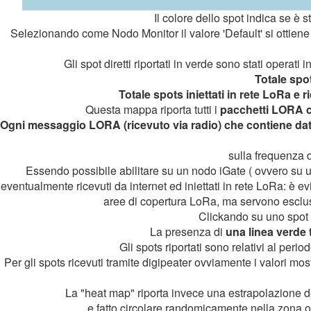
Il colore dello spot indica se è s
Selezionando come Nodo Monitor il valore 'Default' si ottiene u
Gli spot diretti riportati in verde sono stati operati i
Totale spot
Totale spots iniettati in rete LoRa e 
Questa mappa riporta tutti i
pacchetti LORA c
Ogni messaggio LORA (ricevuto via radio) che contiene dat
sulla frequenza d
Essendo possibile abilitare su un nodo iGate ( ovvero su 
eventualmente ricevuti da internet ed iniettati in rete LoRa: è e
aree di copertura LoRa, ma servono esclusi
Clickando su uno spot s
La presenza di
una linea verde 
Gli spots riportati sono relativi al per
Per gli spots ricevuti tramite digipeater ovviamente i valori most
La "heat map" riporta invece una estrapolazione dei
e fatto circolare randomicamente nella zona o