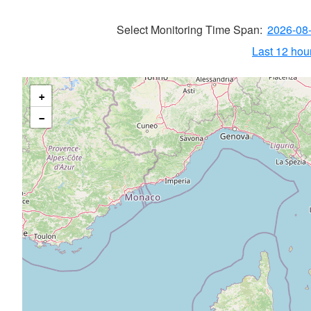
Select Monitoring Time Span:
2026-08
Last 12 hour
+
−