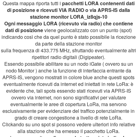
Questa mappa riporta tutti i
pacchetti LORA contenenti dati
di posizione e ricevuti VIA RADIO o via APRS-IS dalla
stazione monitor LORA_iz8qjs-10
Ogni messaggio LORA (ricevuto via radio) che contiene
dati di posizione
viene geolocalizzato con un punto (spot)
indicando così che da quel punto è stato possibile la ricezione
da parte della stazione monitor
sulla frequenza di 433.775 MHz, sfruttando eventualmente altri
ripetitori radio digitali (Digipeater).
Essendo possibile abilitare su un nodo iGate ( ovvero su un
nodo Monitor ) anche la funzione di interfaccia entrante da
APRS-IS, vengono mostrati in colore blue anche questi spots
eventualmente ricevuti da internet ed iniettati in rete LoRa: è
evidente che, tali spots essendo stati ricevuti via APRS-IS
ovvero via internet, non sono significativi per valutare
eventualmente le aree di copertura LoRa, ma servono
esclusivamente per evidenziare del traffico potenzialmente in
grado di creare congestione a livello di rete LoRa.
Clickando su uno spot si possono vedere ulteriori info relative
alla stazione che ha emesso il pacchetto LoRa.