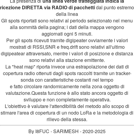
La presenza di
una linea verde tratteggiata indica la
ricezione DIRETTA via RADIO di pacchetti
dal punto estremo
della linea
Gli spots riportati sono relativi al periodo selezionato nel menu
alla sommità della pagina; i dati della mappa vengono
aggiornati ogni 5 minuti.
Per gli spots ricevuti tramite digipeater ovviamente i valori
mostrati di RSSI,SNR e freq.drift sono relativi all'ultimo
digipeatear attraversato, mentre i valori di posizione e distanza
sono relativi alla stazione emittente.
La "heat map" riporta invece una estrapolazione dei dati di
copertura radio ottenuti dagli spots raccolti tramite un tracker-
sonda con caratteristiche costanti nel tempo
e fatto circolare randomicamente nella zona oggetto di
valutazione.Questa funzione è allo stato ancora oggetto di
sviluppo e non completamente operativa.
L'obiettivo è valutare l'attendibilità del metodo allo scopo di
stimare l'area di copertura di un nodo LoRa e la metodologia di
rilievo della stessa.
By I8FUC - SARIMESH - 2020-2025