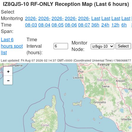
IZ8QJS-10 RF-ONLY Reception Map (Last 6 hours)
Select
Monitoring
2026-
2026-
2026-
2026-
2026-
Last
Last
Last
Last
Time
08-03
08-04
08-05
08-06
08-07
36h
24h
12h
6h
Span:
Last 6
Time
Monitor
hours spot
Interval
Node:
list
(hours):
Last updated: Fri Aug 07 2026 02:14:37 GMT+0000 (Coordinated Universal Time)-1786068877
+
−