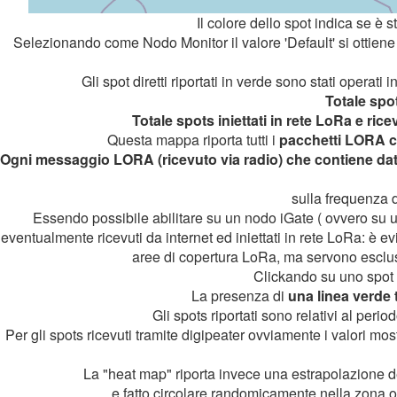
Il colore dello spot indica se è s
Selezionando come Nodo Monitor il valore 'Default' si ottiene u
Gli spot diretti riportati in verde sono stati operati i
Totale spot
Totale spots iniettati in rete LoRa e ric
Questa mappa riporta tutti i
pacchetti LORA co
Ogni messaggio LORA (ricevuto via radio) che contiene dat
sulla frequenza d
Essendo possibile abilitare su un nodo iGate ( ovvero su 
eventualmente ricevuti da internet ed iniettati in rete LoRa: è e
aree di copertura LoRa, ma servono esclusi
Clickando su uno spot s
La presenza di
una linea verde 
Gli spots riportati sono relativi al per
Per gli spots ricevuti tramite digipeater ovviamente i valori most
La "heat map" riporta invece una estrapolazione dei
e fatto circolare randomicamente nella zona o