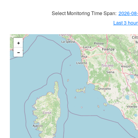
Select Monitoring Time Span:
2026-08
Last 3 hours
+
−