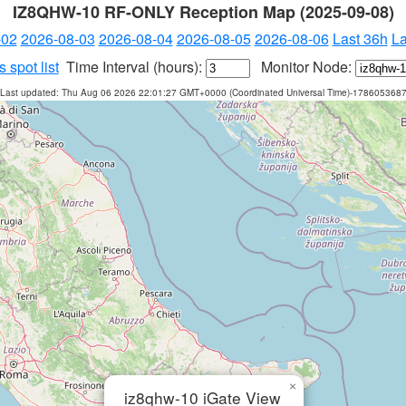
IZ8QHW-10 RF-ONLY Reception Map (2025-09-08)
-02
2026-08-03
2026-08-04
2026-08-05
2026-08-06
Last 36h
La
 spot list
Time Interval (hours):
Monitor Node:
Last updated: Thu Aug 06 2026 22:01:27 GMT+0000 (Coordinated Universal Time)-178605368
×
iz8qhw-10 iGate View