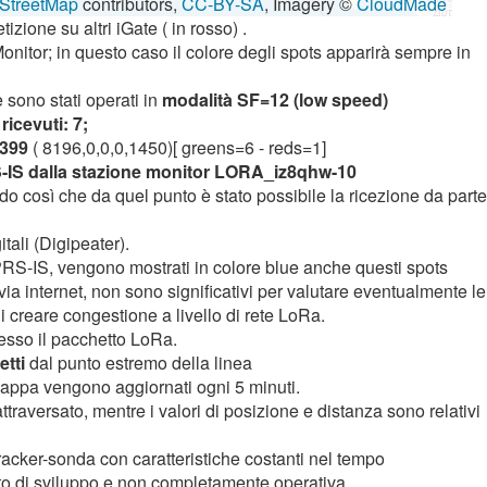
StreetMap
contributors,
CC-BY-SA
, Imagery ©
CloudMade
izione su altri iGate ( in rosso) .
Monitor; in questo caso il colore degli spots apparirà sempre in
 sono stati operati in
modalità SF=12 (low speed)
ricevuti: 7;
1399
( 8196,0,0,0,1450)[ greens=6 - reds=1]
S-IS dalla stazione monitor LORA_iz8qhw-10
o così che da quel punto è stato possibile la ricezione da parte
tali (Digipeater).
PRS-IS, vengono mostrati in colore blue anche questi spots
via internet, non sono significativi per valutare eventualmente le
 creare congestione a livello di rete LoRa.
messo il pacchetto LoRa.
etti
dal punto estremo della linea
a mappa vengono aggiornati ogni 5 minuti.
attraversato, mentre i valori di posizione e distanza sono relativi
tracker-sonda con caratteristiche costanti nel tempo
tto di sviluppo e non completamente operativa.