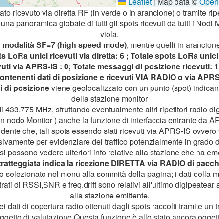
Leaflet
Map data ©
Open
|
tato ricevuto via diretta RF (in verde o in arancione) o tramite ripet
na panoramica globale di tutti gli spots ricevuti da tutti i Nodi 
viola.
n
modalità SF=7 (high speed mode)
, mentre quelli in arancione
s LoRa unici ricevuti via diretta: 6 ; Totale spots LoRa unici 
evuti via APRS-IS : 0; Totale messaggi di posizione ricevuti: 
ntenenti dati di posizione e ricevuti VIA RADIO o via APR
i di posizione
viene geolocalizzato con un punto (spot) indicand
della stazione monitor
i 433.775 MHz, sfruttando eventualmente altri ripetitori radio digi
un nodo Monitor ) anche la funzione di interfaccia entrante da A
vidente che, tali spots essendo stati ricevuti via APRS-IS ovvero 
vamente per evidenziare del traffico potenzialmente in grado di
i possono vedere ulteriori info relative alla stazione che ha e
tratteggiata indica la ricezione DIRETTA via RADIO di pacch
iodo selezionato nel menu alla sommità della pagina; i dati dell
rati di RSSI,SNR e freq.drift sono relativi all'ultimo digipeatear 
alla stazione emittente.
 dati di copertura radio ottenuti dagli spots raccolti tramite un 
ggetto di valutazione.Questa funzione è allo stato ancora ogge