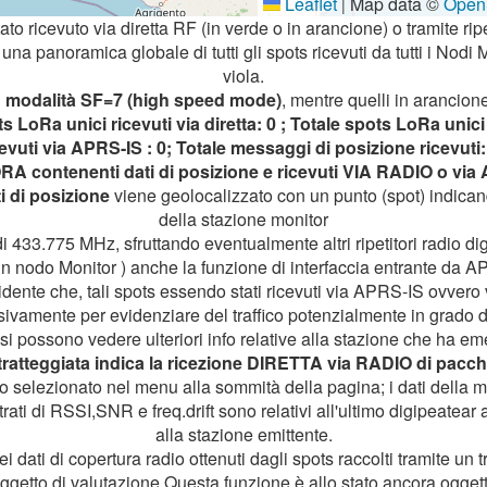
Leaflet
Map data ©
Open
|
tato ricevuto via diretta RF (in verde o in arancione) o tramite ripet
na panoramica globale di tutti gli spots ricevuti da tutti i Nodi 
viola.
n
modalità SF=7 (high speed mode)
, mentre quelli in arancione
s LoRa unici ricevuti via diretta: 0 ; Totale spots LoRa unici 
icevuti via APRS-IS : 0; Totale messaggi di posizione ricevuti:
RA contenenti dati di posizione e ricevuti VIA RADIO o vi
i di posizione
viene geolocalizzato con un punto (spot) indicand
della stazione monitor
i 433.775 MHz, sfruttando eventualmente altri ripetitori radio digi
un nodo Monitor ) anche la funzione di interfaccia entrante da A
vidente che, tali spots essendo stati ricevuti via APRS-IS ovvero 
vamente per evidenziare del traffico potenzialmente in grado di
i possono vedere ulteriori info relative alla stazione che ha e
tratteggiata indica la ricezione DIRETTA via RADIO di pacch
iodo selezionato nel menu alla sommità della pagina; i dati dell
rati di RSSI,SNR e freq.drift sono relativi all'ultimo digipeatear 
alla stazione emittente.
 dati di copertura radio ottenuti dagli spots raccolti tramite un 
ggetto di valutazione.Questa funzione è allo stato ancora ogge