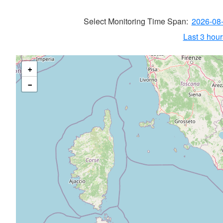
Select Monitoring Time Span:
2026-08
Last 3 hours
+
−