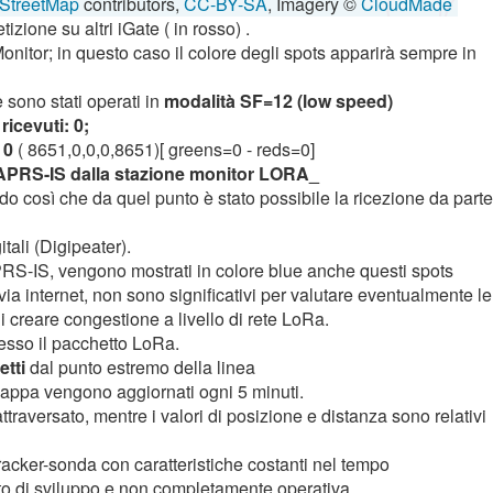
StreetMap
contributors,
CC-BY-SA
, Imagery ©
CloudMade
izione su altri iGate ( in rosso) .
Monitor; in questo caso il colore degli spots apparirà sempre in
 sono stati operati in
modalità SF=12 (low speed)
ricevuti: 0;
 0
( 8651,0,0,0,8651)[ greens=0 - reds=0]
a APRS-IS dalla stazione monitor LORA_
o così che da quel punto è stato possibile la ricezione da parte
tali (Digipeater).
PRS-IS, vengono mostrati in colore blue anche questi spots
via internet, non sono significativi per valutare eventualmente le
 creare congestione a livello di rete LoRa.
messo il pacchetto LoRa.
etti
dal punto estremo della linea
a mappa vengono aggiornati ogni 5 minuti.
attraversato, mentre i valori di posizione e distanza sono relativi
tracker-sonda con caratteristiche costanti nel tempo
tto di sviluppo e non completamente operativa.