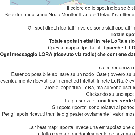
Il colore dello spot indica se è s
Selezionando come Nodo Monitor il valore 'Default' si ottiene u
Gli spot diretti riportati in verde sono stati operati i
Totale spot
Totale spots iniettati in rete LoRa e r
Questa mappa riporta tutti i
pacchetti LO
Ogni messaggio LORA (ricevuto via radio) che contiene dat
sulla frequenza d
Essendo possibile abilitare su un nodo iGate ( ovvero su 
eventualmente ricevuti da internet ed iniettati in rete LoRa: è e
aree di copertura LoRa, ma servono esclusi
Clickando su uno spot s
La presenza di
una linea verde 
Gli spots riportati sono relativi al per
Per gli spots ricevuti tramite digipeater ovviamente i valori most
La "heat map" riporta invece una estrapolazione dei
e fatto circolare randomicamente nella zona o