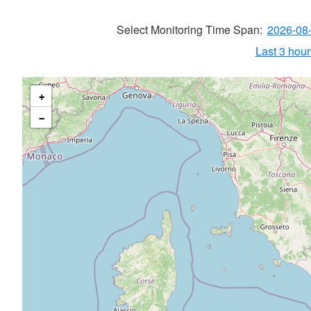
Select Monitoring Time Span:
2026-08
Last 3 hours
+
−