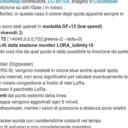
StreetMap
contributors,
CC-BY-SA
, Imagery ©
CloudMade
izione su altri iGate ( in rosso) .
Monitor; in questo caso il colore degli spots apparirà sempre in
 sono stati operati in
modalità SF=12 (low speed)
ricevuti: 2;
 72
( 14040,0,0,0,72)[ greens=2 - reds=0]
S-IS dalla stazione monitor LORA_iu8mhj-10
o così che da quel punto è stato possibile la ricezione da parte
tali (Digipeater).
PRS-IS, vengono mostrati in colore blue anche questi spots
via internet, non sono significativi per valutare eventualmente le
 creare congestione a livello di rete LoRa.
messo il pacchetto LoRa.
etti
dal punto estremo della linea
a mappa vengono aggiornati ogni 5 minuti.
attraversato, mentre i valori di posizione e distanza sono relativi
tracker-sonda con caratteristiche costanti nel tempo
tto di sviluppo e non completamente operativa.