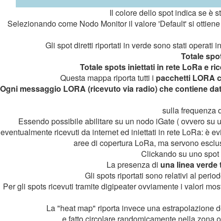
Il colore dello spot indica se è s
Selezionando come Nodo Monitor il valore 'Default' si ottiene u
Gli spot diretti riportati in verde sono stati operati i
Totale spot
Totale spots iniettati in rete LoRa e r
Questa mappa riporta tutti i
pacchetti LORA c
Ogni messaggio LORA (ricevuto via radio) che contiene dat
sulla frequenza d
Essendo possibile abilitare su un nodo iGate ( ovvero su 
eventualmente ricevuti da internet ed iniettati in rete LoRa: è e
aree di copertura LoRa, ma servono esclusi
Clickando su uno spot s
La presenza di
una linea verde 
Gli spots riportati sono relativi al per
Per gli spots ricevuti tramite digipeater ovviamente i valori most
La "heat map" riporta invece una estrapolazione dei
e fatto circolare randomicamente nella zona o