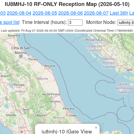
IU8MHJ-10 RF-ONLY Reception Map (2026-05-10)
-03
2026-08-04
2026-08-05
2026-08-06
2026-08-07
Last 36h
La
 spot list
Time Interval (hours):
Monitor Node:
Last updated: Fri Aug 07 2026 06:43:00 GMT+0000 (Coordinated Universal Time)-1786084980
×
iu8mhj-10 iGate View