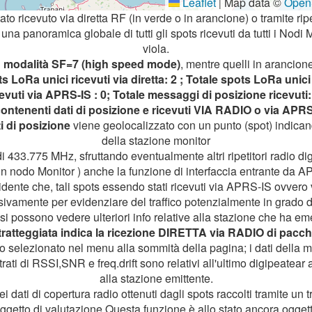
Leaflet
Map data ©
Open
|
tato ricevuto via diretta RF (in verde o in arancione) o tramite ripet
na panoramica globale di tutti gli spots ricevuti da tutti i Nodi 
viola.
n
modalità SF=7 (high speed mode)
, mentre quelli in arancione
s LoRa unici ricevuti via diretta: 2 ; Totale spots LoRa unici 
icevuti via APRS-IS : 0; Totale messaggi di posizione ricevuti:
ontenenti dati di posizione e ricevuti VIA RADIO o via APR
i di posizione
viene geolocalizzato con un punto (spot) indicand
della stazione monitor
i 433.775 MHz, sfruttando eventualmente altri ripetitori radio digi
un nodo Monitor ) anche la funzione di interfaccia entrante da A
vidente che, tali spots essendo stati ricevuti via APRS-IS ovvero 
vamente per evidenziare del traffico potenzialmente in grado di
i possono vedere ulteriori info relative alla stazione che ha e
tratteggiata indica la ricezione DIRETTA via RADIO di pacch
iodo selezionato nel menu alla sommità della pagina; i dati dell
rati di RSSI,SNR e freq.drift sono relativi all'ultimo digipeatear 
alla stazione emittente.
 dati di copertura radio ottenuti dagli spots raccolti tramite un 
ggetto di valutazione.Questa funzione è allo stato ancora ogge