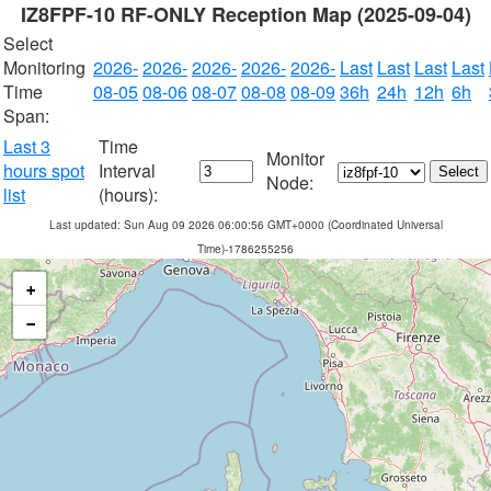
IZ8FPF-10 RF-ONLY Reception Map (2025-09-04)
Select
Monitoring
2026-
2026-
2026-
2026-
2026-
Last
Last
Last
Last
Time
08-05
08-06
08-07
08-08
08-09
36h
24h
12h
6h
Span:
Last 3
Time
Monitor
hours spot
Interval
Node:
list
(hours):
Last updated: Sun Aug 09 2026 06:00:56 GMT+0000 (Coordinated Universal
Time)-1786255256
+
−