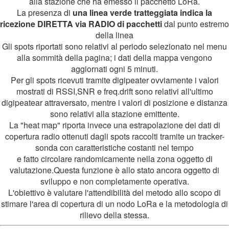
alla stazione che ha emesso il pacchetto LoRa.
La presenza di
una linea verde tratteggiata indica la
ricezione DIRETTA via RADIO di pacchetti
dal punto estremo
della linea
Gli spots riportati sono relativi al periodo selezionato nel menu
alla sommità della pagina; i dati della mappa vengono
aggiornati ogni 5 minuti.
Per gli spots ricevuti tramite digipeater ovviamente i valori
mostrati di RSSI,SNR e freq.drift sono relativi all'ultimo
digipeatear attraversato, mentre i valori di posizione e distanza
sono relativi alla stazione emittente.
La "heat map" riporta invece una estrapolazione dei dati di
copertura radio ottenuti dagli spots raccolti tramite un tracker-
sonda con caratteristiche costanti nel tempo
e fatto circolare randomicamente nella zona oggetto di
valutazione.Questa funzione è allo stato ancora oggetto di
sviluppo e non completamente operativa.
L'obiettivo è valutare l'attendibilità del metodo allo scopo di
stimare l'area di copertura di un nodo LoRa e la metodologia di
rilievo della stessa.