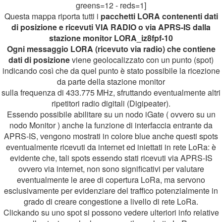
greens=12 - reds=1]
Questa mappa riporta tutti i
pacchetti LORA contenenti dati
di posizione e ricevuti VIA RADIO o via APRS-IS dalla
stazione monitor LORA_iz8fpf-10
Ogni messaggio LORA (ricevuto via radio) che contiene
dati di posizione
viene geolocalizzato con un punto (spot)
indicando così che da quel punto è stato possibile la ricezione
da parte della stazione monitor
sulla frequenza di 433.775 MHz, sfruttando eventualmente altri
ripetitori radio digitali (Digipeater).
Essendo possibile abilitare su un nodo iGate ( ovvero su un
nodo Monitor ) anche la funzione di interfaccia entrante da
APRS-IS, vengono mostrati in colore blue anche questi spots
eventualmente ricevuti da internet ed iniettati in rete LoRa: è
evidente che, tali spots essendo stati ricevuti via APRS-IS
ovvero via internet, non sono significativi per valutare
eventualmente le aree di copertura LoRa, ma servono
esclusivamente per evidenziare del traffico potenzialmente in
grado di creare congestione a livello di rete LoRa.
Clickando su uno spot si possono vedere ulteriori info relative