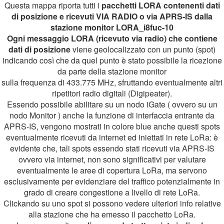
Questa mappa riporta tutti i
pacchetti LORA contenenti dati
di posizione e ricevuti VIA RADIO o via APRS-IS dalla
stazione monitor LORA_i8fuc-10
Ogni messaggio LORA (ricevuto via radio) che contiene
dati di posizione
viene geolocalizzato con un punto (spot)
indicando così che da quel punto è stato possibile la ricezione
da parte della stazione monitor
sulla frequenza di 433.775 MHz, sfruttando eventualmente altri
ripetitori radio digitali (Digipeater).
Essendo possibile abilitare su un nodo iGate ( ovvero su un
nodo Monitor ) anche la funzione di interfaccia entrante da
APRS-IS, vengono mostrati in colore blue anche questi spots
eventualmente ricevuti da internet ed iniettati in rete LoRa: è
evidente che, tali spots essendo stati ricevuti via APRS-IS
ovvero via internet, non sono significativi per valutare
eventualmente le aree di copertura LoRa, ma servono
esclusivamente per evidenziare del traffico potenzialmente in
grado di creare congestione a livello di rete LoRa.
Clickando su uno spot si possono vedere ulteriori info relative
alla stazione che ha emesso il pacchetto LoRa.