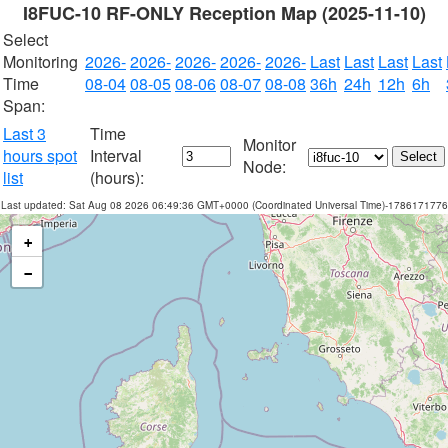
I8FUC-10 RF-ONLY Reception Map (2025-11-10)
Select
Monitoring
2026-
2026-
2026-
2026-
2026-
Last
Last
Last
Last
Time
08-04
08-05
08-06
08-07
08-08
36h
24h
12h
6h
Span:
Last 3
Time
Monitor
hours spot
Interval
Node:
list
(hours):
Last updated: Sat Aug 08 2026 06:49:36 GMT+0000 (Coordinated Universal Time)-1786171776
+
−