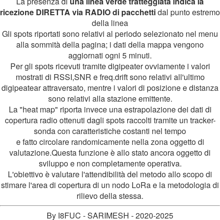
La presenza di
una linea verde tratteggiata indica la
ricezione DIRETTA via RADIO di pacchetti
dal punto estremo
della linea
Gli spots riportati sono relativi al periodo selezionato nel menu
alla sommità della pagina; i dati della mappa vengono
aggiornati ogni 5 minuti.
Per gli spots ricevuti tramite digipeater ovviamente i valori
mostrati di RSSI,SNR e freq.drift sono relativi all'ultimo
digipeatear attraversato, mentre i valori di posizione e distanza
sono relativi alla stazione emittente.
La "heat map" riporta invece una estrapolazione dei dati di
copertura radio ottenuti dagli spots raccolti tramite un tracker-
sonda con caratteristiche costanti nel tempo
e fatto circolare randomicamente nella zona oggetto di
valutazione.Questa funzione è allo stato ancora oggetto di
sviluppo e non completamente operativa.
L'obiettivo è valutare l'attendibilità del metodo allo scopo di
stimare l'area di copertura di un nodo LoRa e la metodologia di
rilievo della stessa.
By I8FUC - SARIMESH - 2020-2025