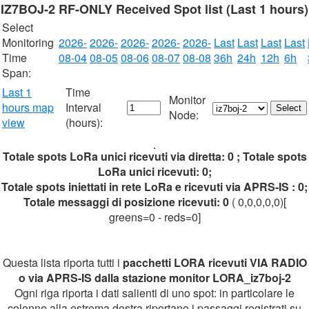
IZ7BOJ-2 RF-ONLY Received Spot list (Last 1 hours)
Select
Monitoring
2026-
2026-
2026-
2026-
2026-
Last
Last
Last
Last
Time
08-04
08-05
08-06
08-07
08-08
36h
24h
12h
6h
Span:
Last 1
Time
Monitor
hours map
Interval
Node:
view
(hours):
Totale spots LoRa unici ricevuti via diretta: 0 ; Totale spots
LoRa unici ricevuti: 0;
Totale spots iniettati in rete LoRa e ricevuti via APRS-IS : 0;
Totale messaggi di posizione ricevuti: 0
( 0,0,0,0,0)[
greens=0 - reds=0]
Questa lista riporta tutti i
pacchetti LORA ricevuti VIA RADIO
o via APRS-IS dalla stazione monitor LORA_iz7boj-2
Ogni riga riporta i dati salienti di uno spot: in particolare le
colonne alla estrema destra riportano i passaggi registrati su