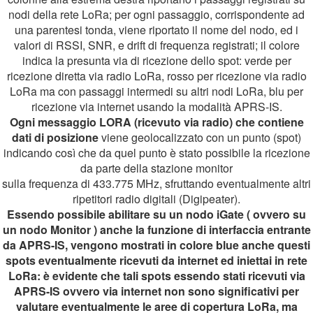
nodi della rete LoRa; per ogni passaggio, corrispondente ad
una parentesi tonda, viene riportato il nome del nodo, ed i
valori di RSSI, SNR, e drift di frequenza registrati; il colore
indica la presunta via di ricezione dello spot: verde per
ricezione diretta via radio LoRa, rosso per ricezione via radio
LoRa ma con passaggi intermedi su altri nodi LoRa, blu per
ricezione via internet usando la modalità APRS-IS.
Ogni messaggio LORA (ricevuto via radio) che contiene
dati di posizione
viene geolocalizzato con un punto (spot)
indicando così che da quel punto è stato possibile la ricezione
da parte della stazione monitor
sulla frequenza di 433.775 MHz, sfruttando eventualmente altri
ripetitori radio digitali (Digipeater).
Essendo possibile abilitare su un nodo iGate ( ovvero su
un nodo Monitor ) anche la funzione di interfaccia entrante
da APRS-IS, vengono mostrati in colore blue anche questi
spots eventualmente ricevuti da internet ed iniettai in rete
LoRa: è evidente che tali spots essendo stati ricevuti via
APRS-IS ovvero via internet non sono significativi per
valutare eventualmente le aree di copertura LoRa, ma