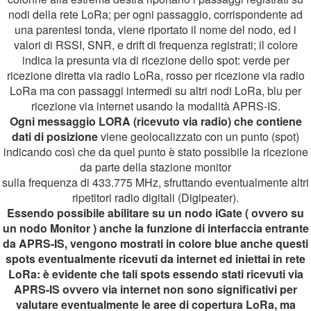
nodi della rete LoRa; per ogni passaggio, corrispondente ad
una parentesi tonda, viene riportato il nome del nodo, ed i
valori di RSSI, SNR, e drift di frequenza registrati; il colore
indica la presunta via di ricezione dello spot: verde per
ricezione diretta via radio LoRa, rosso per ricezione via radio
LoRa ma con passaggi intermedi su altri nodi LoRa, blu per
ricezione via internet usando la modalità APRS-IS.
Ogni messaggio LORA (ricevuto via radio) che contiene
dati di posizione
viene geolocalizzato con un punto (spot)
indicando così che da quel punto è stato possibile la ricezione
da parte della stazione monitor
sulla frequenza di 433.775 MHz, sfruttando eventualmente altri
ripetitori radio digitali (Digipeater).
Essendo possibile abilitare su un nodo iGate ( ovvero su
un nodo Monitor ) anche la funzione di interfaccia entrante
da APRS-IS, vengono mostrati in colore blue anche questi
spots eventualmente ricevuti da internet ed iniettai in rete
LoRa: è evidente che tali spots essendo stati ricevuti via
APRS-IS ovvero via internet non sono significativi per
valutare eventualmente le aree di copertura LoRa, ma