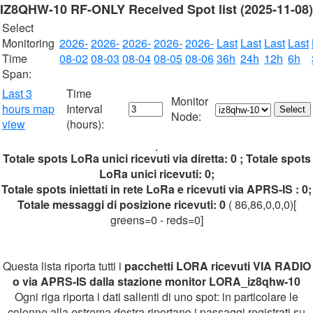
IZ8QHW-10 RF-ONLY Received Spot list (2025-11-08)
Select
Monitoring
2026-
2026-
2026-
2026-
2026-
Last
Last
Last
Last
Time
08-02
08-03
08-04
08-05
08-06
36h
24h
12h
6h
Span:
Last 3
Time
Monitor
hours map
Interval
Node:
view
(hours):
Totale spots LoRa unici ricevuti via diretta: 0 ; Totale spots
LoRa unici ricevuti: 0;
Totale spots iniettati in rete LoRa e ricevuti via APRS-IS : 0;
Totale messaggi di posizione ricevuti: 0
( 86,86,0,0,0)[
greens=0 - reds=0]
Questa lista riporta tutti i
pacchetti LORA ricevuti VIA RADIO
o via APRS-IS dalla stazione monitor LORA_iz8qhw-10
Ogni riga riporta i dati salienti di uno spot: in particolare le
colonne alla estrema destra riportano i passaggi registrati su