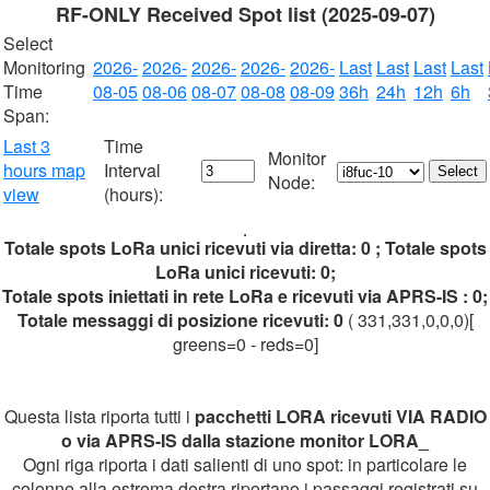
RF-ONLY Received Spot list (2025-09-07)
Select
Monitoring
2026-
2026-
2026-
2026-
2026-
Last
Last
Last
Last
Time
08-05
08-06
08-07
08-08
08-09
36h
24h
12h
6h
Span:
Last 3
Time
Monitor
hours map
Interval
Node:
view
(hours):
Totale spots LoRa unici ricevuti via diretta: 0 ; Totale spots
LoRa unici ricevuti: 0;
Totale spots iniettati in rete LoRa e ricevuti via APRS-IS : 0;
Totale messaggi di posizione ricevuti: 0
( 331,331,0,0,0)[
greens=0 - reds=0]
Questa lista riporta tutti i
pacchetti LORA ricevuti VIA RADIO
o via APRS-IS dalla stazione monitor LORA_
Ogni riga riporta i dati salienti di uno spot: in particolare le
colonne alla estrema destra riportano i passaggi registrati su