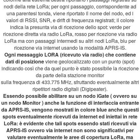
nodi della rete LoRa; per ogni passaggio, corrispondente ad
una parentesi tonda, viene riportato il nome del nodo, ed i
valori di RSSI, SNR, e drift di frequenza registrati; il colore
indica la presunta via di ricezione dello spot: verde per
ricezione diretta via radio LoRa, rosso per ricezione via radio
LoRa ma con passaggi intermedi su altri nodi LoRa, blu per
ricezione via internet usando la modalità APRS-IS.
Ogni messaggio LORA (ricevuto via radio) che contiene
dati di posizione
viene geolocalizzato con un punto (spot)
indicando così che da quel punto è stato possibile la ricezione
da parte della stazione monitor
sulla frequenza di 433.775 MHz, sfruttando eventualmente altri
ripetitori radio digitali (Digipeater).
Essendo possibile abilitare su un nodo iGate ( ovvero su
un nodo Monitor ) anche la funzione di interfaccia entrante
da APRS-IS, vengono mostrati in colore blue anche questi
spots eventualmente ricevuti da internet ed iniettai in rete
LoRa: è evidente che tali spots essendo stati ricevuti via
APRS-IS ovvero via internet non sono significativi per
valutare eventualmente le aree di copertura LoRa, ma