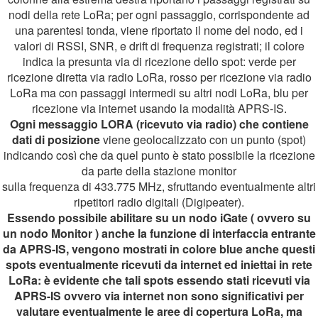
nodi della rete LoRa; per ogni passaggio, corrispondente ad
una parentesi tonda, viene riportato il nome del nodo, ed i
valori di RSSI, SNR, e drift di frequenza registrati; il colore
indica la presunta via di ricezione dello spot: verde per
ricezione diretta via radio LoRa, rosso per ricezione via radio
LoRa ma con passaggi intermedi su altri nodi LoRa, blu per
ricezione via internet usando la modalità APRS-IS.
Ogni messaggio LORA (ricevuto via radio) che contiene
dati di posizione
viene geolocalizzato con un punto (spot)
indicando così che da quel punto è stato possibile la ricezione
da parte della stazione monitor
sulla frequenza di 433.775 MHz, sfruttando eventualmente altri
ripetitori radio digitali (Digipeater).
Essendo possibile abilitare su un nodo iGate ( ovvero su
un nodo Monitor ) anche la funzione di interfaccia entrante
da APRS-IS, vengono mostrati in colore blue anche questi
spots eventualmente ricevuti da internet ed iniettai in rete
LoRa: è evidente che tali spots essendo stati ricevuti via
APRS-IS ovvero via internet non sono significativi per
valutare eventualmente le aree di copertura LoRa, ma