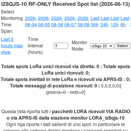
IZ8QJS-10 RF-ONLY Received Spot list (2026-06-13)
Select
Monitoring
2026-
2026-
2026-
2026-
2026-
Last
Last
Last
Last
Time
08-04
08-05
08-06
08-07
08-08
36h
24h
12h
6h
Span:
Last 3
Time
Monitor
hours map
Interval
Node:
view
(hours):
Totale spots LoRa unici ricevuti via diretta: 0 ; Totale spots
LoRa unici ricevuti: 0;
Totale spots iniettati in rete LoRa e ricevuti via APRS-IS : 0;
Totale messaggi di posizione ricevuti: 0
( 0,0,0,0,0)[
greens=0 - reds=0]
Questa lista riporta tutti i
pacchetti LORA ricevuti VIA RADIO
o via APRS-IS dalla stazione monitor LORA_iz8qjs-10
Ogni riga riporta i dati salienti di uno spot: in particolare le
colonne alla estrema destra riportano i passaggi registrati su